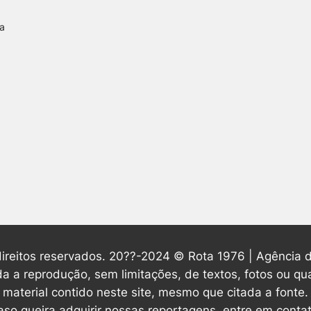
a
ireitos reservados. 20??-2024 © Rota 1976 | Agência d
da a reprodução, sem limitações, de textos, fotos ou qu
material contido neste site, mesmo que citada a fonte.
aso queira adquirir nossas reportagens, entre em contat