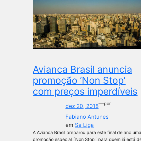
Avianca Brasil anuncia
promoção ‘Non Stop’
com preços imperdíveis
—
por
dez 20, 2018
Fabiano Antunes
em
Se Liga
A Avianca Brasil preparou para este final de ano um
promoção especial ´Non Stop´ para quem já está d