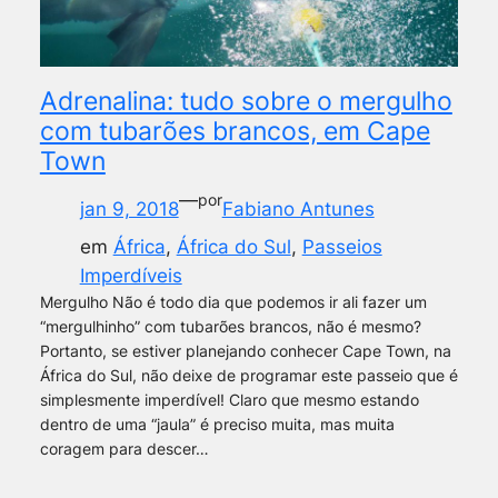
Adrenalina: tudo sobre o mergulho
com tubarões brancos, em Cape
Town
—
por
jan 9, 2018
Fabiano Antunes
em
África
, 
África do Sul
, 
Passeios
Imperdíveis
Mergulho Não é todo dia que podemos ir ali fazer um
“mergulhinho” com tubarões brancos, não é mesmo?
Portanto, se estiver planejando conhecer Cape Town, na
África do Sul, não deixe de programar este passeio que é
simplesmente imperdível! Claro que mesmo estando
dentro de uma “jaula” é preciso muita, mas muita
coragem para descer…