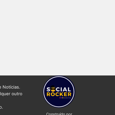
 Notícias.
lquer outro
o.
Construído por