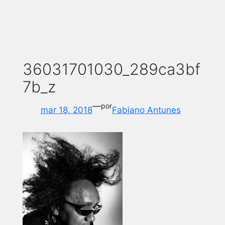
36031701030_289ca3bf
7b_z
—
por
mar 18, 2018
Fabiano Antunes