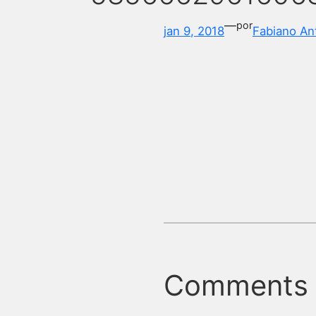
—
por
jan 9, 2018
Fabiano An
Comments