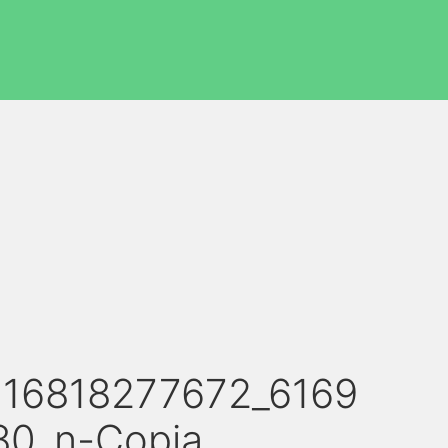
116818277672_6169
0_n-Copia