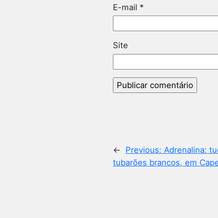
E-mail
*
Site
←
Previous:
Adrenalina: t
tubarões brancos, em Cap