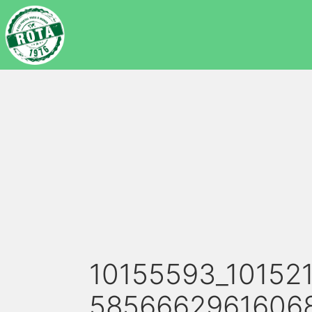
10155593_10152
58566629616068