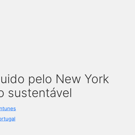
nguido pelo New York
o sustentável
ntunes
ortugal