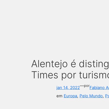
Alentejo é disti
Times por turism
—
por
jan 14, 2022
Fabiano A
em
Europa
, 
Pelo Mundo
, 
P