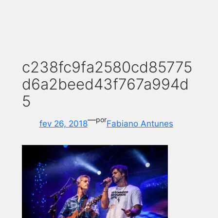
c238fc9fa2580cd85775
d6a2beed43f767a994d
5
—
por
fev 26, 2018
Fabiano Antunes