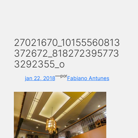
27021670_10155560813
372672_818272395773
3292355_o
—
por
jan 22, 2018
Fabiano Antunes