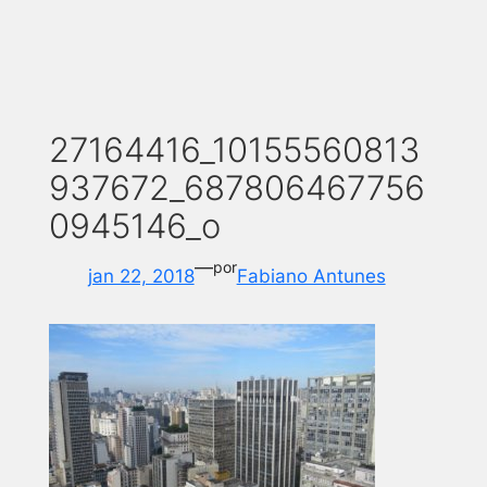
27164416_10155560813
937672_687806467756
0945146_o
—
por
jan 22, 2018
Fabiano Antunes