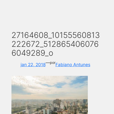
27164608_10155560813
222672_512865406076
6049289_o
—
por
jan 22, 2018
Fabiano Antunes