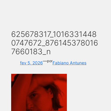
625678317_1016331448
0747672_876145378016
7660183_n
—
por
fev 5, 2026
Fabiano Antunes