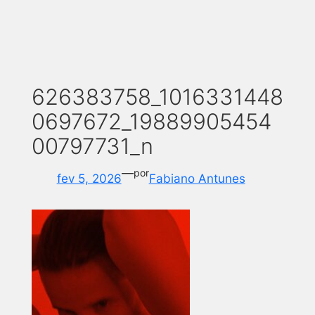
626383758_1016331448
0697672_19889905454
00797731_n
—
por
fev 5, 2026
Fabiano Antunes