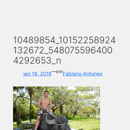
10489854_10152258924
132672_548075596400
4292653_n
—
por
jan 18, 2018
Fabiano Antunes