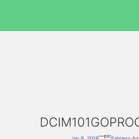
DCIM101GOPROG
—
por
jan 8, 2018
Fabiano An