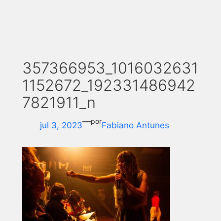
357366953_1016032631
1152672_192331486942
7821911_n
—
por
jul 3, 2023
Fabiano Antunes