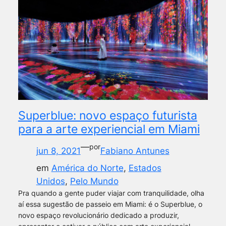
Superblue: novo espaço futurista
para a arte experiencial em Miami
—
por
jun 8, 2021
Fabiano Antunes
em
América do Norte
, 
Estados
Unidos
, 
Pelo Mundo
Pra quando a gente puder viajar com tranquilidade, olha
aí essa sugestão de passeio em Miami: é o Superblue, o
novo espaço revolucionário dedicado a produzir,