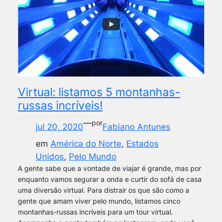
Virtual: listamos 5 montanhas-
russas incríveis!
—
por
jul 20, 2020
Fabiano Antunes
em
América do Norte
, 
Estados
Unidos
, 
Pelo Mundo
A gente sabe que a vontade de viajar é grande, mas por
enquanto vamos segurar a onda e curtir do sofá de casa
uma diversão virtual. Para distrair os que são como a
gente que amam viver pelo mundo, listamos cinco
montanhas-russas incríveis para um tour virtual.