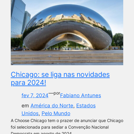
Chicago: se liga nas novidades
para 2024!
—
por
fev 7, 2024
Fabiano Antunes
em
América do Norte
, 
Estados
Unidos
, 
Pelo Mundo
A Choose Chicago tem o prazer de anunciar que Chicago
foi selecionada para sediar a Convenção Nacional
Democrata em agosto de 2024.