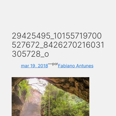
29425495_10155719700
527672_8426270216031
305728_o
—
por
mar 19, 2018
Fabiano Antunes