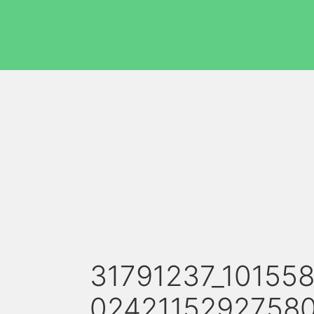
31791237_10155
02421152927580