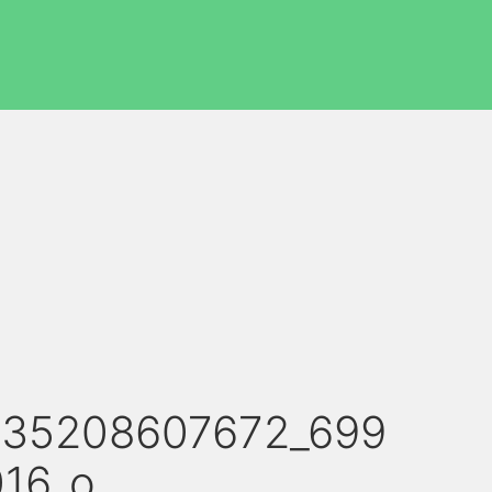
835208607672_699
16_o