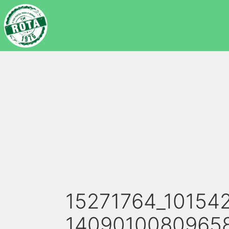
15271764_10154
1409010080965