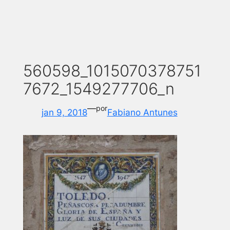
560598_1015070378751
7672_1549277706_n
—
por
jan 9, 2018
Fabiano Antunes