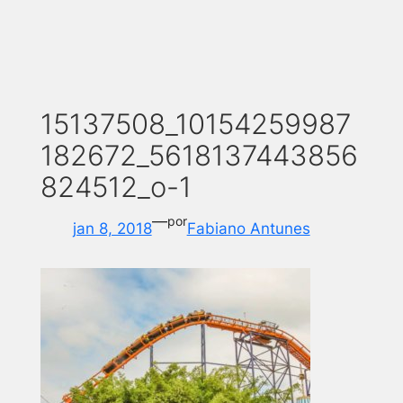
15137508_10154259987
182672_5618137443856
824512_o-1
—
por
jan 8, 2018
Fabiano Antunes