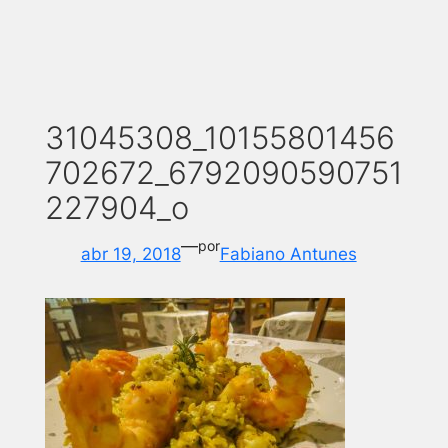
31045308_10155801456
702672_6792090590751
227904_o
—
por
abr 19, 2018
Fabiano Antunes