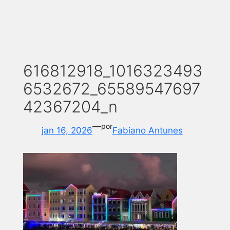
616812918_1016323493
6532672_65589547697
42367204_n
—
por
jan 16, 2026
Fabiano Antunes