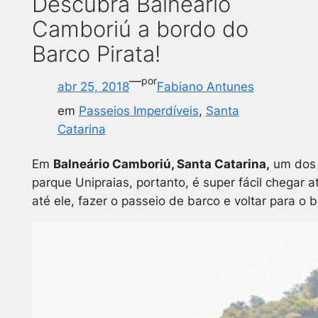
Descubra Balneário
Camboriú a bordo do
Barco Pirata!
—
por
abr 25, 2018
Fabiano Antunes
em
Passeios Imperdíveis
, 
Santa
Catarina
Em
Balneário Camboriú, Santa Catarina,
um dos 
parque Unipraias, portanto, é super fácil chegar
até ele, fazer o passeio de barco e voltar para o