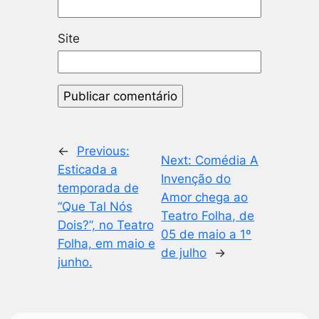
Site
←
Previous:
Next:
Comédia A
Esticada a
Invenção do
temporada de
Amor chega ao
“Que Tal Nós
Teatro Folha, de
Dois?”, no Teatro
05 de maio a 1º
Folha, em maio e
de julho
→
junho.