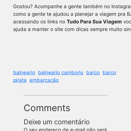
Gostou?
Acompanhe a gente também no Instagram, 
como a gente te ajudou a planejar a viagem pra 
acessando os links no
Tudo Para Sua Viagem
voc
ajuda a manter o site com dicas sempre muito sin
balneario
balneario camboriu
barco
barco
pirata
embarcação
Comments
Deixe um comentário
O seu endereço de e-mail não será