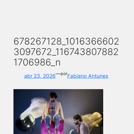
678267128_1016366602
3097672_116743807882
1706986_n
—
por
abr 23, 2026
Fabiano Antunes