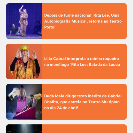
Depois de turnê nacional, Rita Lee, Uma
Autobiografia Musical, retorna ao Teatro
Porto!
Lilia Cabral interpreta a rainha roqueira
no monólogo “Rita Lee: Balada da Louca
Duda Maia dirige texto inédito de Gabriel
Chalita, que estreia no Teatro Multiplan
no dia 24 de abril!