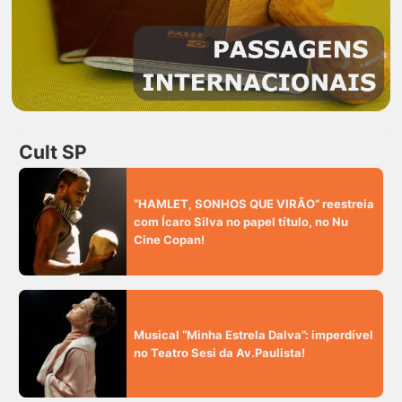
Cult SP
“HAMLET, SONHOS QUE VIRÃO” reestreia
com Ícaro Silva no papel título, no Nu
Cine Copan!
Musical “Minha Estrela Dalva”: imperdível
no Teatro Sesi da Av.Paulista!