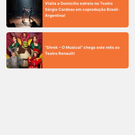
Visita a Domicílio estreia no Teatro
Sérgio Cardoso em coprodução Brasil-
Argentina!
“Shrek – O Musical” chega este mês ao
Teatro Renault!