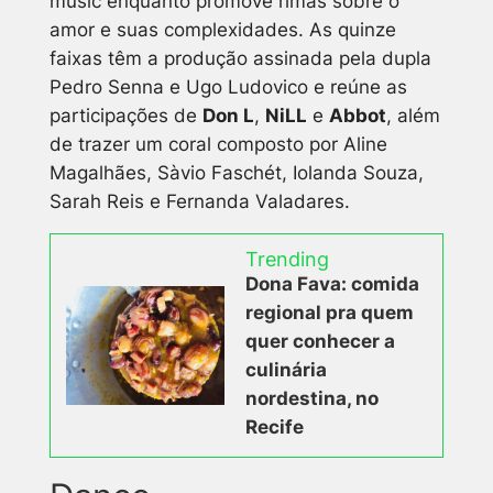
music enquanto promove rimas sobre o
amor e suas complexidades. As quinze
faixas têm a produção assinada pela dupla
Pedro Senna e Ugo Ludovico e reúne as
participações de
Don L
,
NiLL
e
Abbot
, além
de trazer um coral composto por Aline
Magalhães, Sàvio Faschét, Iolanda Souza,
Sarah Reis e Fernanda Valadares.
Trending
Dona Fava: comida
regional pra quem
quer conhecer a
culinária
nordestina, no
Recife