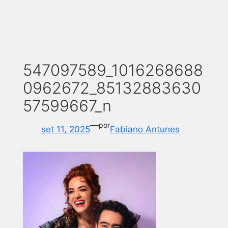
547097589_1016268688
0962672_85132883630
57599667_n
—
por
set 11, 2025
Fabiano Antunes