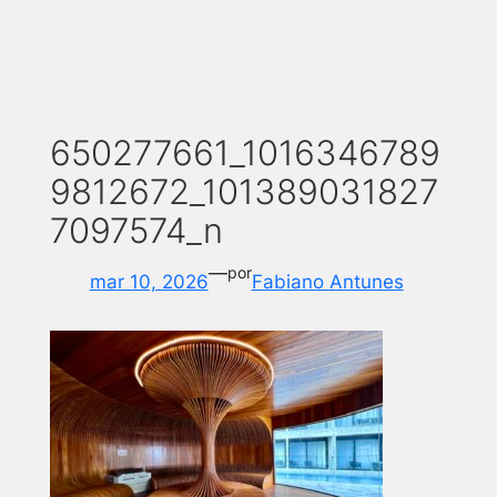
650277661_1016346789
9812672_101389031827
7097574_n
—
por
mar 10, 2026
Fabiano Antunes