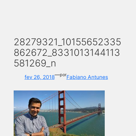
28279321_10155652335
862672_8331013144113
581269_n
—
por
fev 26, 2018
Fabiano Antunes