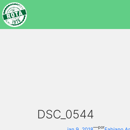
DSC_0544
—
por
jan 9, 2018
Fabiano A