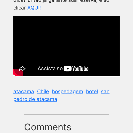
clicar
AQUI!
atacama
Chile
hospedagem
hotel
san
pedro de atacama
Comments