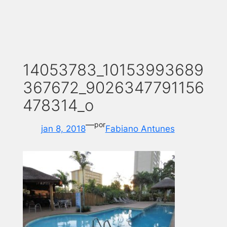
14053783_10153993689
367672_9026347791156
478314_o
—
por
jan 8, 2018
Fabiano Antunes