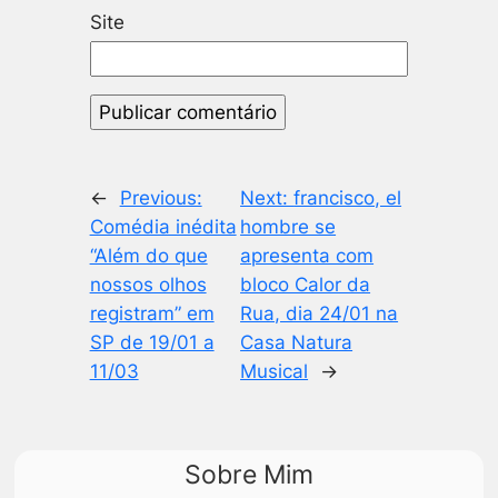
Site
←
Previous:
Next:
francisco, el
Comédia inédita
hombre se
“Além do que
apresenta com
nossos olhos
bloco Calor da
registram” em
Rua, dia 24/01 na
SP de 19/01 a
Casa Natura
11/03
Musical
→
Sobre Mim