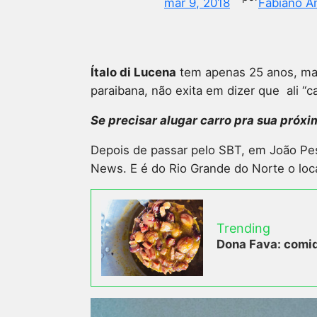
mar 9, 2018
Fabiano A
Ítalo di Lucena
tem apenas 25 anos, mas 
paraibana, não exita em dizer que ali “
Se precisar alugar carro pra sua próxi
Depois de passar pelo SBT, em João Pes
News. E é do Rio Grande do Norte o loca
Trending
Dona Fava: comid