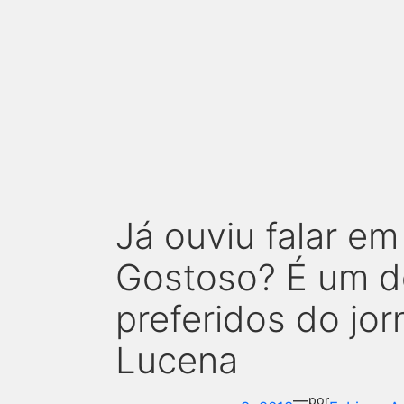
Já ouviu falar e
Gostoso? É um d
preferidos do jorn
Lucena
—
por