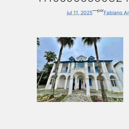
—
por
jul 11, 2025
Fabiano A