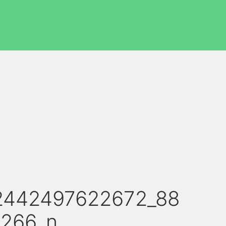
2442497622672_88
266_n