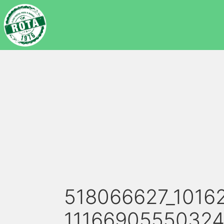
518066627_1016
11166905550324