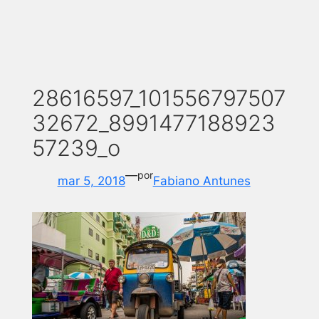
28616597_101556797507
32672_8991477188923
57239_o
—
por
mar 5, 2018
Fabiano Antunes