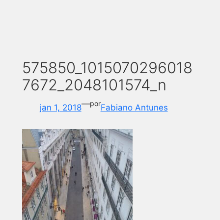
575850_1015070296018
7672_2048101574_n
—
por
jan 1, 2018
Fabiano Antunes