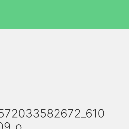
572033582672_610
09_o