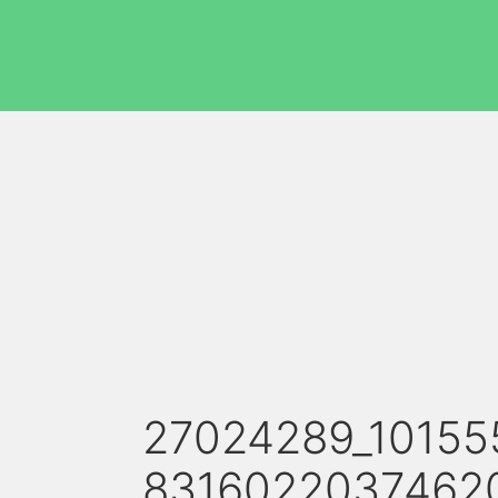
27024289_10155
8316022037462