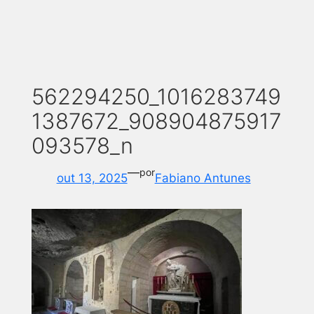
562294250_1016283749
1387672_908904875917
093578_n
—
por
out 13, 2025
Fabiano Antunes