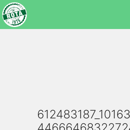
612483187_1016
4466646832272