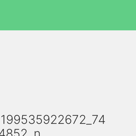
3199535922672_74
4852_n