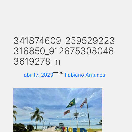
341874609_259529223
316850_912675308048
3619278_n
—
por
abr 17, 2023
Fabiano Antunes