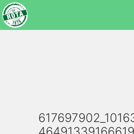
617697902_1016
46491339166619