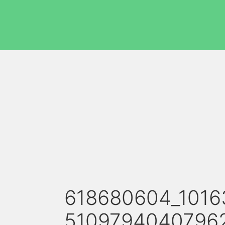
618680604_101
5109794040796