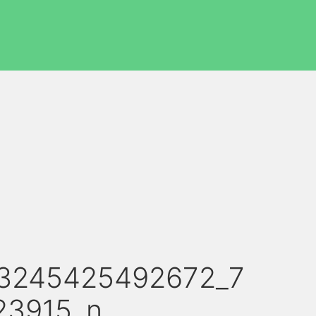
63245425492672_7
23915_n