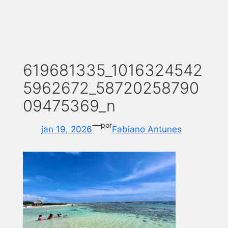
619681335_1016324542
5962672_58720258790
09475369_n
—
por
jan 19, 2026
Fabiano Antunes