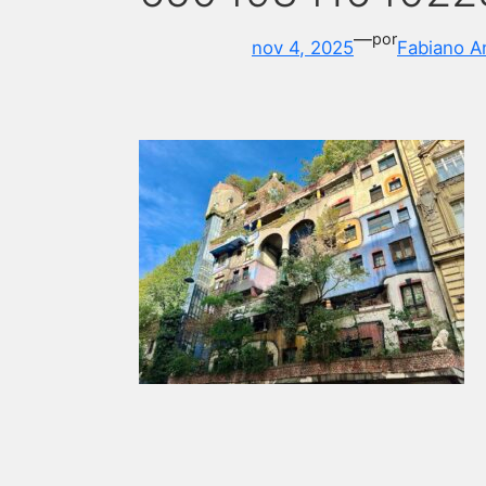
—
por
nov 4, 2025
Fabiano A