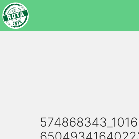
574868343_101
6504934164022