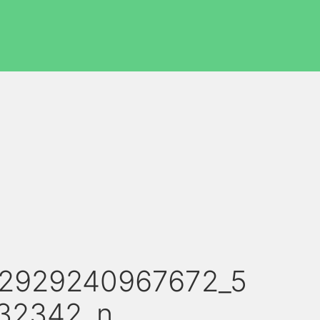
62929240967672_5
32342_n