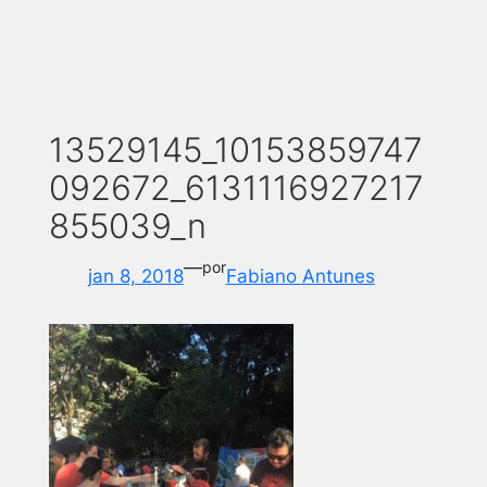
13529145_10153859747
092672_6131116927217
855039_n
—
por
jan 8, 2018
Fabiano Antunes