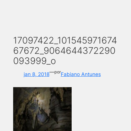
17097422_101545971674
67672_9064644372290
093999_o
—
por
jan 8, 2018
Fabiano Antunes