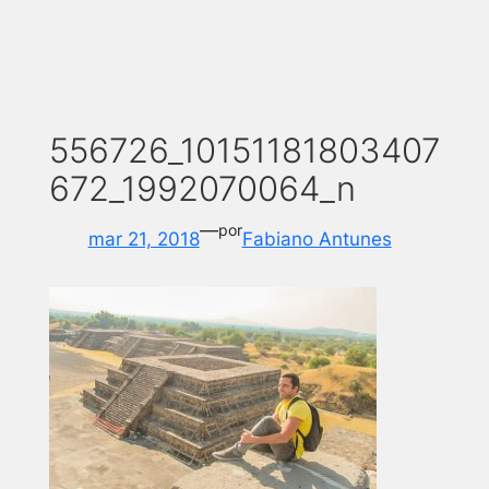
556726_10151181803407
672_1992070064_n
—
por
mar 21, 2018
Fabiano Antunes