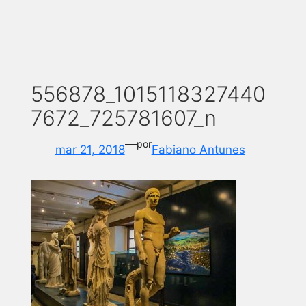
556878_1015118327440
7672_725781607_n
—
por
mar 21, 2018
Fabiano Antunes